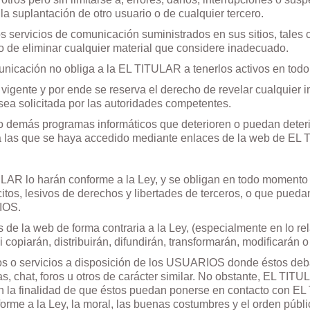
 la suplantación de otro usuario o de cualquier tercero.
s servicios de comunicación suministrados en sus sitios, tales 
 de eliminar cualquier material que considere inadecuado.
municación no obliga a la EL TITULAR a tenerlos activos en to
igente y por ende se reserva el derecho de revelar cualquier i
sea solicitada por las autoridades competentes.
 demás programas informáticos que deterioren o puedan deterio
 las que se haya accedido mediante enlaces de la web de EL
 lo harán conforme a la Ley, y se obligan en todo momento a
ícitos, lesivos de derechos y libertades de terceros, o que puedan
IOS.
e la web de forma contraria a la Ley, (especialmente en lo rel
i copiarán, distribuirán, difundirán, transformarán, modificarán 
o servicios a disposición de los USUARIOS donde éstos deban 
, chat, foros u otros de carácter similar. No obstante, EL TIT
n la finalidad de que éstos puedan ponerse en contacto con E
nforme a la Ley, la moral, las buenas costumbres y el orden públi