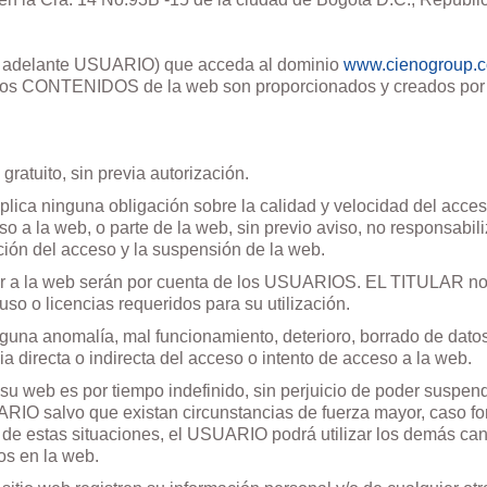
en adelante USUARIO) que acceda al dominio
www.cienogroup.
s CONTENIDOS de la web son proporcionados y creados por el
ratuito, sin previa autorización.
ica ninguna obligación sobre la calidad y velocidad del acces
so a la web, o parte de la web, sin previo aviso, no responsa
ción del acceso y la suspensión de la web.
er a la web serán por cuenta de los USUARIOS. EL TITULAR no 
so o licencias requeridos para su utilización.
na anomalía, mal funcionamiento, deterioro, borrado de datos
irecta o indirecta del acceso o intento de acceso a la web.
u web es por tiempo indefinido, sin perjuicio de poder suspende
RIO salvo que existan circunstancias de fuerza mayor, caso for
a de estas situaciones, el USUARIO podrá utilizar los demás ca
os en la web.