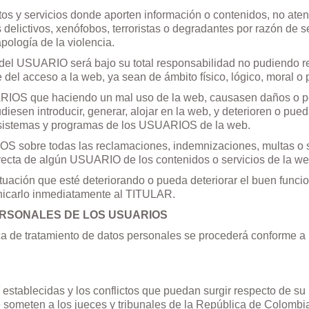
os y servicios donde aporten información o contenidos, no ate
elictivos, xenófobos, terroristas o degradantes por razón de sex
pología de la violencia.
e del USUARIO será bajo su total responsabilidad no pudiendo 
del acceso a la web, ya sean de ámbito físico, lógico, moral o 
IOS que haciendo un mal uso de la web, causasen daños o perj
diesen introducir, generar, alojar en la web, y deterioren o pue
, sistemas y programas de los USUARIOS de la web.
OS sobre todas las reclamaciones, indemnizaciones, multas o 
recta de algún USUARIO de los contenidos o servicios de la we
ción que esté deteriorando o pueda deteriorar el buen funci
unicarlo inmediatamente al TITULAR.
ERSONALES DE LOS USUARIOS
ítica de tratamiento de datos personales se procederá conforme 
stablecidas y los conflictos que puedan surgir respecto de su 
e someten a los jueces y tribunales de la República de Colombi