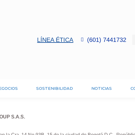
LÍNEA ÉTICA
(601) 7441732
EGOCIOS
SOSTENIBILIDAD
NOTICIAS
C
ROUP S.A.S.
 en la Cra. 14 No.93B -15 de la ciudad de Bogotá D.C., Repúbl