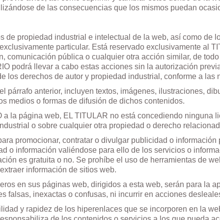
abilizándose de las consecuencias que los mismos puedan ocas
de propiedad industrial e intelectual de la web, así como de l
 exclusivamente particular. Está reservado exclusivamente al T
n, comunicación pública o cualquier otra acción similar, de todo
 podrá llevar a cabo estas acciones sin la autorización previ
 de los derechos de autor y propiedad industrial, conforme a las
 párrafo anterior, incluyen textos, imágenes, ilustraciones, dib
ros medios o formas de difusión de dichos contenidos.
 a la página web, EL TITULAR no está concediendo ninguna lic
ndustrial o sobre cualquier otra propiedad o derecho relacionad
ara promocionar, contratar o divulgar publicidad o información 
ad o información valiéndose para ello de los servicios o inform
ción es gratuita o no. Se prohíbe el uso de herramientas de w
extraer información de sitios web.
eros en sus páginas web, dirigidos a esta web, serán para la 
es falsas, inexactas o confusas, ni incurrir en acciones desleale
idad y rapidez de los hiperenlaces que se incorporen en la web
se responsabiliza de los contenidos o servicios a los que pueda