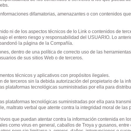
webs.
informaciones difamatorias, amenazantes o con contenidos que 
o ni de los aspectos técnicos de lo Link o contenidos de terce
bajo el entero riesgo y responsabilidad del USUARIO. Lo anteri
abandonó la página de la Compañía.
es, dentro de una política de correcto uso de las herramientas 
suarios de sus sitios Web o de terceros.
mentos técnicos y aplicativos con propósitos ilegales.
ión de terceros sin la debida autorización del propietario de la in
las plataformas tecnológicas suministradas por ella para distri
as plataformas tecnológicas suministradas por ella para transmitir
le, maltrato verbal que atente contra la integridad moral de las
ivos que puedan atentar contra la información contenida en lo
ales como virus en general, caballos de Troya y gusanos, entre
ros pero sin limitarse a, errores, daños, interrupciones o susp