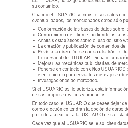
EL TITULAR, no exige que los visitantes a este 
su contenido.
Cuando el USUARIO suministre sus datos e info
eventualidades, los mencionados datos sólo pod
Conformación de las bases de datos sobre los
Conocimiento del cliente, pudiendo así ajus
Análisis estadísticos sobre el uso del sitio 
La creación y publicación de contenidos de int
Envío a la dirección de correo electrónico 
Empresarial del TITULAR. Dicha información
Mejorar las mecánicas publicitarias, de me
Ponerse en contacto con el/los USUARIOS pa
electrónico, o para enviarles mensajes sobre
Investigaciones de mercadeo.
Si el USUARIO así lo autoriza, esta informaci
de sus propios servicios y productos.
En todo caso, el USUARIO que desee dejar de 
correo electrónico tendrán la opción de darse 
procederá a excluir a tal USUARIO de su lista de
Cada vez que al USUARIO se le soliciten datos