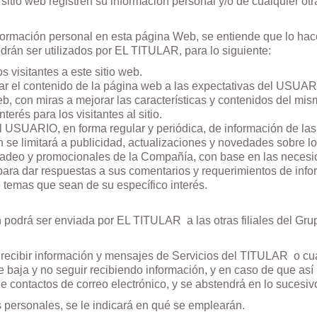
sitio web registren su información personal y/o de cualquier otr
rmación personal en esta página Web, se entiende que lo hace
rán ser utilizados por EL TITULAR, para lo siguiente:
 visitantes a este sitio web.
tar el contenido de la página web a las expectativas del USUAR
web, con miras a mejorar las características y contenidos del mis
erés para los visitantes al sitio.
del USUARIO, en forma regular y periódica, de información de l
 se limitará a publicidad, actualizaciones y novedades sobre 
rcadeo y promocionales de la Compañía, con base en las neces
ra dar respuestas a sus comentarios y requerimientos de infor
 temas que sean de su específico interés.
ón podrá ser enviada por EL TITULAR
a las otras filiales del G
recibir información y mensajes de Servicios del TITULAR
o cu
de baja y no seguir recibiendo información, y en caso de que as
 contactos de correo electrónico, y se abstendrá en lo sucesivo 
 personales, se le indicará en qué se emplearán.