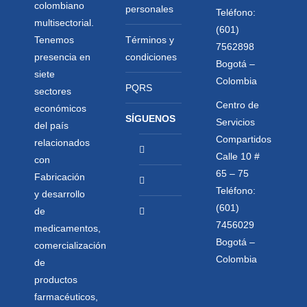
colombiano
personales
Teléfono:
multisectorial.
(601)
Tenemos
Términos y
7562898
presencia en
condiciones
Bogotá –
siete
Colombia
PQRS
sectores
Centro de
económicos
SÍGUENOS
Servicios
del país
Compartidos
relacionados
Calle 10 #
con
65 – 75
Fabricación
Teléfono:
y desarrollo
(601)
de
7456029
medicamentos,
Bogotá –
comercialización
Colombia
de
productos
farmacéuticos,